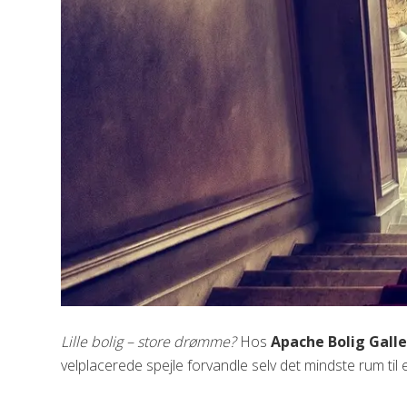
Lille bolig – store drømme?
Hos
Apache Bolig Galle
velplacerede spejle forvandle selv det mindste rum til e