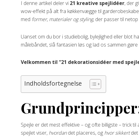
I denne artikel deler vi
21 kreative spejlidéer
, der g
wow-effekt på alt fra køkkenvægge til garderobeskabe
med
former, materialer og styling
, der passer til netop d
Uanset om du bor i studiebolig, bylejlighed eller blot ha
målebåndet, slå fantasien løs og lad os sammen gøre 
Velkommen til “21 dekorationsidéer med spejle 
Indholdsfortegnelse
Grundprincipper:
Spejle er det mest effektive – og ofte billigste – trick til
spejlet viser,
hvordan
det placeres, og
hvor sikkert
det