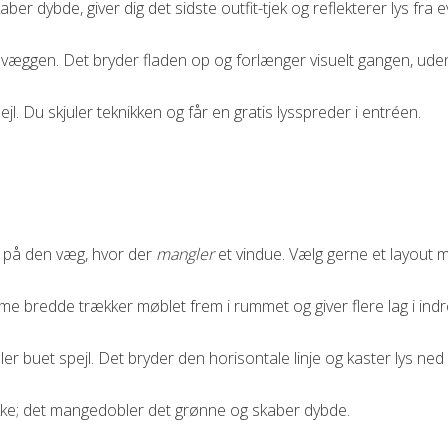
kaber dybde, giver dig det sidste outfit-tjek og reflekterer lys fra
f væggen. Det bryder fladen op og forlænger visuelt gangen, uden 
jl. Du skjuler teknikken og får en gratis lysspreder i entréen.
e på den væg, hvor der
mangler
et vindue. Vælg gerne et layout m
e bredde trækker møblet frem i rummet og giver flere lag i indr
ller buet spejl. Det bryder den horisontale linje og kaster lys ne
krukke; det mangedobler det grønne og skaber dybde.