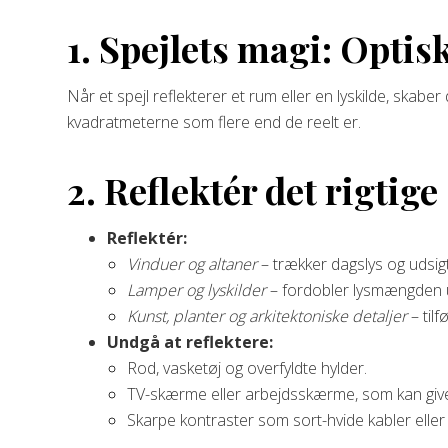
1. Spejlets magi: Optis
Når et spejl reflekterer et rum eller en lyskilde, skab
kvadratmeterne som flere end de reelt er.
2. Reflektér det rigtige
Reflektér:
Vinduer og altaner
– trækker dagslys og udsig
Lamper og lyskilder
– fordobler lysmængden u
Kunst, planter og arkitektoniske detaljer
– til
Undgå at reflektere:
Rod, vasketøj og overfyldte hylder.
TV-skærme eller arbejdsskærme, som kan giv
Skarpe kontraster som sort-hvide kabler eller t