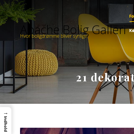
Fo
Apache Bolig Galleri
Kø
Hvor boligdrømme bliver synlige
21 dekora
→
Indhold