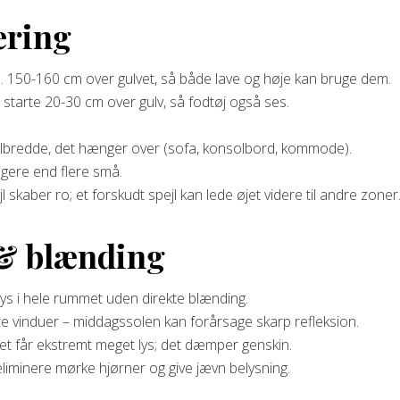
ering
. 150-160 cm over gulvet, så både lave og høje kan bruge dem.
 starte 20-30 cm over gulv, så fodtøj også ses.
elbredde, det hænger over (sofa, konsolbord, kommode).
ligere end flere små.
l skaber ro; et forskudt spejl kan lede øjet videre til andre zoner
 & blænding
lys i hele rummet uden direkte blænding.
e vinduer – middagssolen kan forårsage skarp refleksion.
met får ekstremt meget lys; det dæmper genskin.
t eliminere mørke hjørner og give jævn belysning.