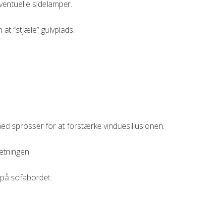
 eventuelle sidelamper.
at “stjæle” gulvplads.
ed sprosser for at forstærke vinduesillusionen.
etningen.
d på sofabordet.