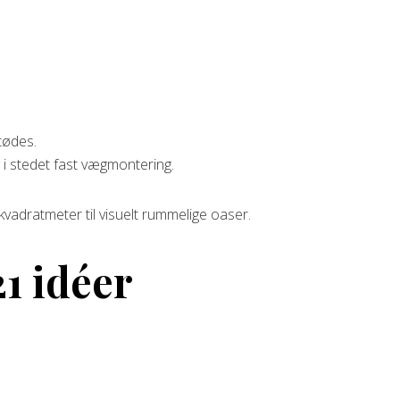
tødes.
 i stedet fast vægmontering.
kvadratmeter til visuelt rummelige oaser.
1 idéer