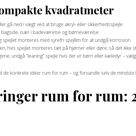
 kompakte kvadratmeter
ller gå ned i vægt ved at bruge akryl- eller sikkerhedsspejle.
et bagside, især i badeværelse og børneværelse.
 spejlet monteres med syrefri spejllim for at undgå korrosion.
n, hvis spejlet monteres tæt på hjørner eller døre, så det ikke s
; undgå “leaning” spejle hvis der er børn eller kæledyr – vælg
l de konkrete idéer rum for rum – og forvandle selv de mindste 
ringer rum for rum: 2