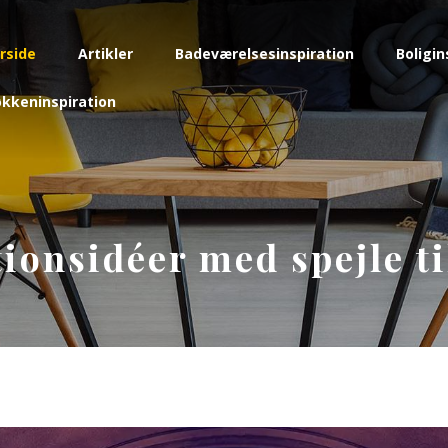
rside
Artikler
Badeværelsesinspiration
Boligin
kkeninspiration
tionsidéer med spejle t