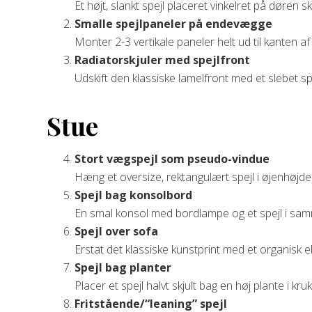
Et højt, slankt spejl placeret vinkelret på døren s
Smalle spejlpaneler på endevægge
Monter 2-3 vertikale paneler helt ud til kanten a
Radiatorskjuler med spejlfront
Udskift den klassiske lamelfront med et slebet spe
Stue
Stort vægspejl som pseudo-vindue
Hæng et oversize, rektangulært spejl i øjenhøjd
Spejl bag konsolbord
En smal konsol med bordlampe og et spejl i samm
Spejl over sofa
Erstat det klassiske kunstprint med et organisk e
Spejl bag planter
Placer et spejl halvt skjult bag en høj plante i 
Fritstående/“leaning” spejl