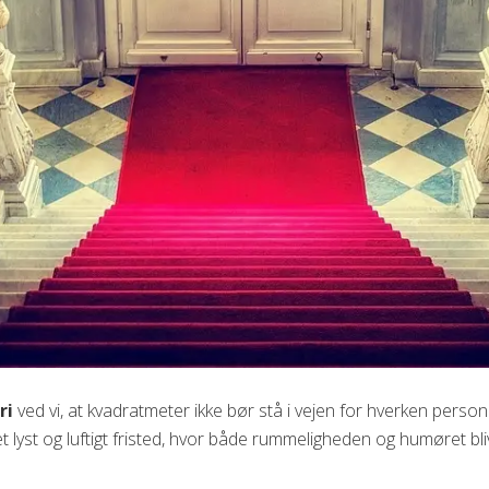
ri
ved vi, at kvadratmeter ikke bør stå i vejen for hverken person
t lyst og luftigt fristed, hvor både rummeligheden og humøret bliv