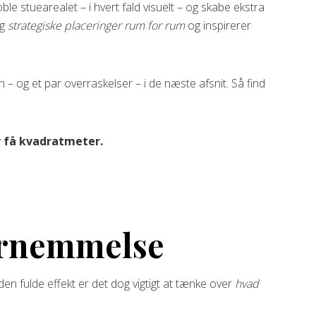
rdoble stuearealet – i hvert fald visuelt – og skabe ekstra
ig
strategiske placeringer rum for rum
og inspirerer
ion – og et par overraskelser – i de næste afsnit. Så find
v få kvadratmeter.
fornemmelse
 få den fulde effekt er det dog vigtigt at tænke over
hvad