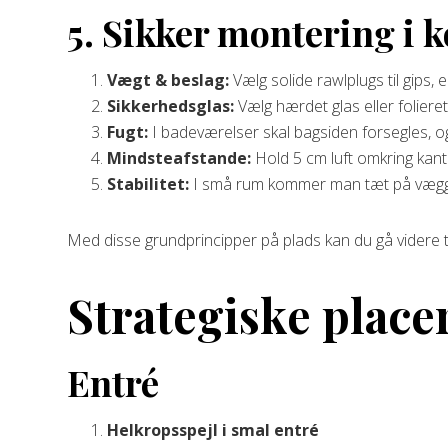
5. Sikker montering i
Vægt & beslag:
Vælg solide rawlplugs til gips, e
Sikkerhedsglas:
Vælg hærdet glas eller folier
Fugt:
I badeværelser skal bagsiden forsegles, og
Mindsteafstande:
Hold 5 cm luft omkring kante
Stabilitet:
I små rum kommer man tæt på væggene
Med disse grundprincipper på plads kan du gå videre ti
Strategiske place
Entré
Helkropsspejl i smal entré