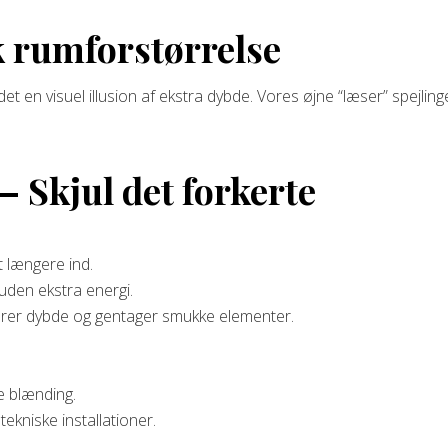
k rumforstørrelse
er det en visuel illusion af ekstra dybde. Vores øjne “læser” spej
 – Skjul det forkerte
t længere ind.
den ekstra energi.
fører dybde og gentager smukke elementer.
e blænding.
ekniske installationer.