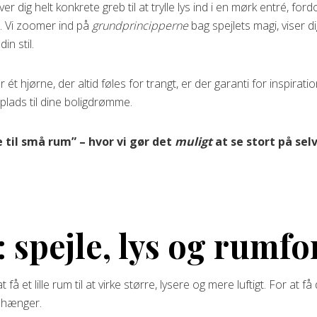
iver dig helt konkrete greb til at trylle lys ind i en mørk entré, fo
. Vi zoomer ind på
grundprincipperne
bag spejlets magi, viser d
in stil.
r ét hjørne, der altid føles for trangt, er der garanti for inspirat
plads til dine boligdrømme.
til små rum” – hvor vi gør det
muligt
at se stort på sel
 spejle, lys og rum
 at få et lille rum til at virke større, lysere og mere luftigt. For at
 hænger.