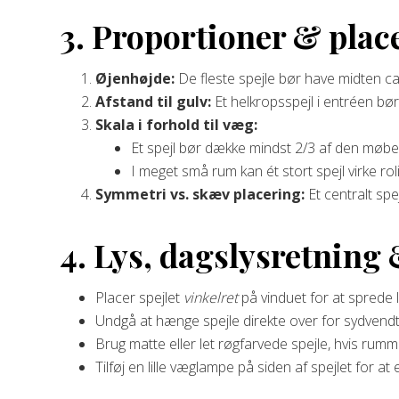
3. Proportioner & plac
Øjenhøjde:
De fleste spejle bør have midten ca
Afstand til gulv:
Et helkropsspejl i entréen bør
Skala i forhold til væg:
Et spejl bør dække mindst 2/3 af den møb
I meget små rum kan ét stort spejl virke ro
Symmetri vs. skæv placering:
Et centralt spej
4. Lys, dagslysretning
Placer spejlet
vinkelret
på vinduet for at sprede 
Undgå at hænge spejle direkte over for sydvendt
Brug matte eller let røgfarvede spejle, hvis rum
Tilføj en lille væglampe på siden af spejlet for a