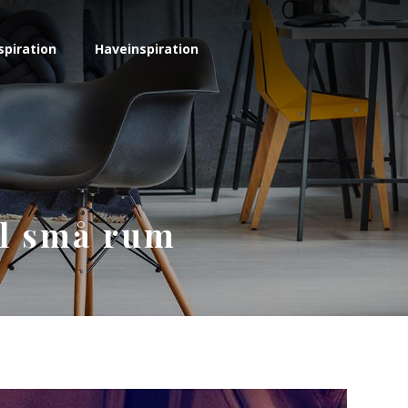
spiration
Haveinspiration
il små rum