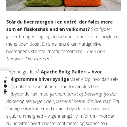
Står du hver morgen i en entré, der føles mere
som en flaskesnak end en velkomst?
Sko flyder,
jakker hænger i lag, og du kæmper febrilsk efter nøglerne,
mens tiden tikker. En smal entré kan hurtigt blive
hverdagens største irritationsmoment –
men den
behøver ikke være det
.
I denne guide på
Apache Bolig Galleri – hvor
→
boligdrømme bliver synlige
viser vi dig, hvordan selv
Indhold
de smalleste kvadratmeter kan forvandles til et
indbydende rum med
gennemtænkt opbevaring
,
lys der
åbner
og
løsninger, der passer til netop din hverdag
. Fra
snedige skoskabe med minimal dybde til bænke med
skjult rummelighed – vi gennemgår trin for trin, hvordan
du udnytter hvert eneste centimeter og skaber ro i