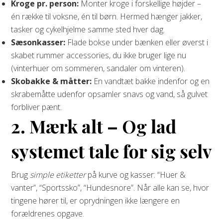
Kroge pr. person:
Monter kroge i forskellige højder –
én række til voksne, én til børn. Hermed hænger jakker,
tasker og cykelhjelme samme sted hver dag.
Sæsonkasser:
Flade bokse under bænken eller øverst i
skabet rummer accessories, du ikke bruger lige nu
(vinterhuer om sommeren, sandaler om vinteren).
Skobakke & måtter:
En vandtæt bakke indenfor og en
skrabemåtte udenfor opsamler snavs og vand, så gulvet
forbliver pænt.
2. Mærk alt – Og lad
systemet tale for sig selv
Brug
simple etiketter
på kurve og kasser: “Huer &
vanter”, “Sportssko”, “Hundesnore”. Når alle kan se, hvor
tingene hører til, er oprydningen ikke længere en
forældrenes opgave.