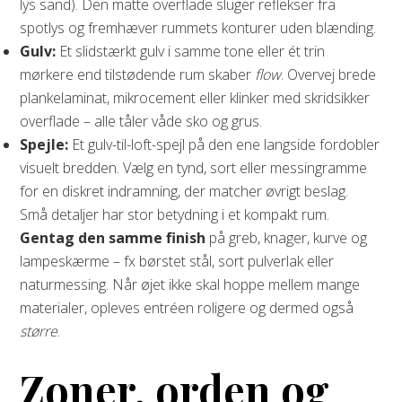
lys sand). Den matte overflade sluger reflekser fra
spotlys og fremhæver rummets konturer uden blænding.
Gulv:
Et slidstærkt gulv i samme tone eller ét trin
mørkere end tilstødende rum skaber
flow
. Overvej brede
plankelaminat, mikrocement eller klinker med skridsikker
overflade – alle tåler våde sko og grus.
Spejle:
Et gulv-til-loft-spejl på den ene langside fordobler
visuelt bredden. Vælg en tynd, sort eller messingramme
for en diskret indramning, der matcher øvrigt beslag.
Små detaljer har stor betydning i et kompakt rum.
Gentag den samme finish
på greb, knager, kurve og
lampeskærme – fx børstet stål, sort pulverlak eller
naturmessing. Når øjet ikke skal hoppe mellem mange
materialer, opleves entréen roligere og dermed også
større
.
Zoner, orden og