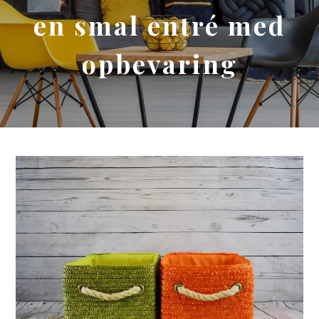
en smal entré med
opbevaring