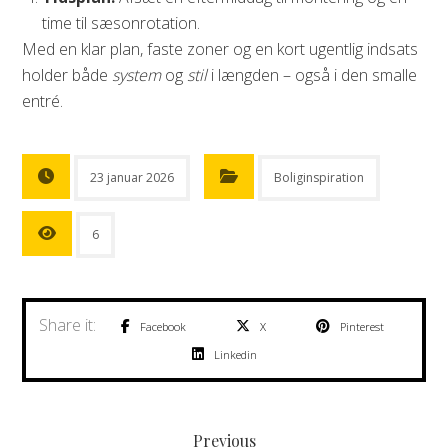
time til sæsonrotation.
Med en klar plan, faste zoner og en kort ugentlig indsats
holder både
system
og
stil
i længden – også i den smalle
entré.
23 januar 2026
Boliginspiration
6
Facebook
X
Pinterest
Linkedin
Previous