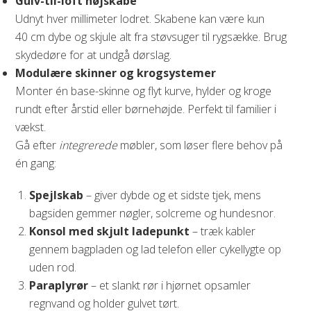
Gulv-til-loft højskabe
Udnyt hver millimeter lodret. Skabene kan være kun
40 cm dybe og skjule alt fra støvsuger til rygsække. Brug
skydedøre for at undgå dørslag.
Modulære skinner og krogsystemer
Monter én base-skinne og flyt kurve, hylder og kroge
rundt efter årstid eller børnehøjde. Perfekt til familier i
vækst.
Gå efter
integrerede
møbler, som løser flere behov på
én gang:
Spejlskab
– giver dybde og et sidste tjek, mens
bagsiden gemmer nøgler, solcreme og hundesnor.
Konsol med skjult ladepunkt
– træk kabler
gennem bagpladen og lad telefon eller cykellygte op
uden rod.
Paraplyrør
– et slankt rør i hjørnet opsamler
regnvand og holder gulvet tørt.