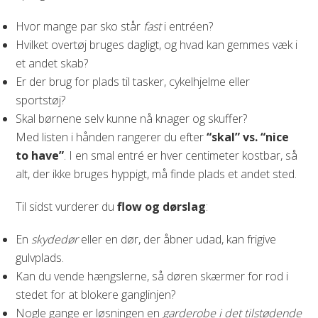
Hvor mange par sko står
fast
i entréen?
Hvilket overtøj bruges dagligt, og hvad kan gemmes væk i
et andet skab?
Er der brug for plads til tasker, cykelhjelme eller
sportstøj?
Skal børnene selv kunne nå knager og skuffer?
Med listen i hånden rangerer du efter
“skal” vs. “nice
to have”
. I en smal entré er hver centimeter kostbar, så
alt, der ikke bruges hyppigt, må finde plads et andet sted.
Til sidst vurderer du
flow og dørslag
:
En
skydedør
eller en dør, der åbner udad, kan frigive
gulvplads.
Kan du vende hængslerne, så døren skærmer for rod i
stedet for at blokere ganglinjen?
Nogle gange er løsningen en
garderobe i det tilstødende