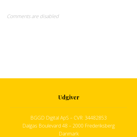
Comments are disabled
Udgiver
BGGD Digital ApS – CVR: 34482853
Dalgas Boulevard 48 – 2000 Frederiksberg
Danmark