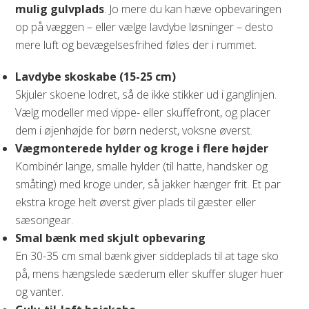
mulig gulvplads
. Jo mere du kan hæve opbevaringen
op på væggen – eller vælge lavdybe løsninger – desto
mere luft og bevægelsesfrihed føles der i rummet.
Lavdybe skoskabe (15-25 cm)
Skjuler skoene lodret, så de ikke stikker ud i ganglinjen.
Vælg modeller med vippe- eller skuffefront, og placer
dem i øjenhøjde for børn nederst, voksne øverst.
Vægmonterede hylder og kroge i flere højder
Kombinér lange, smalle hylder (til hatte, handsker og
småting) med kroge under, så jakker hænger frit. Et par
ekstra kroge helt øverst giver plads til gæster eller
sæsongear.
Smal bænk med skjult opbevaring
En 30-35 cm smal bænk giver siddeplads til at tage sko
på, mens hængslede sæderum eller skuffer sluger huer
og vanter.