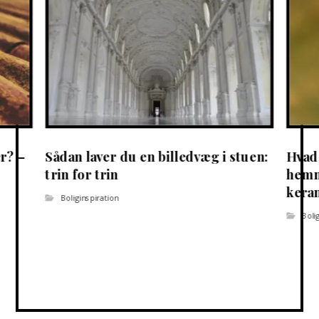
r? –
Sådan laver du en billedvæg i stuen:
Hvad 
trin for trin
hemm
kera
Boliginspiration
Boli