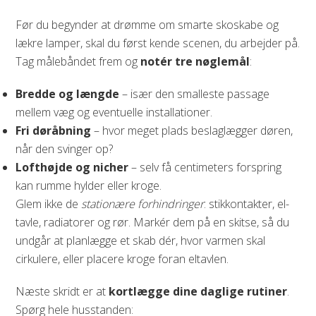
Før du begynder at drømme om smarte skoskabe og
lækre lamper, skal du først kende scenen, du arbejder på.
Tag målebåndet frem og
notér tre nøglemål
:
Bredde og længde
– især den smalleste passage
mellem væg og eventuelle installationer.
Fri døråbning
– hvor meget plads beslaglægger døren,
når den svinger op?
Lofthøjde og nicher
– selv få centimeters forspring
kan rumme hylder eller kroge.
Glem ikke de
stationære forhindringer
: stikkontakter, el-
tavle, radiatorer og rør. Markér dem på en skitse, så du
undgår at planlægge et skab dér, hvor varmen skal
cirkulere, eller placere kroge foran eltavlen.
Næste skridt er at
kortlægge dine daglige rutiner
.
Spørg hele husstanden: