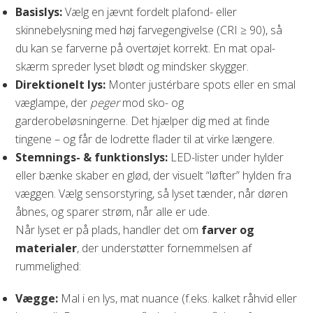
Basislys:
Vælg en jævnt fordelt plafond- eller
skinnebelysning med høj farvegengivelse (CRI ≥ 90), så
du kan se farverne på overtøjet korrekt. En mat opal-
skærm spreder lyset blødt og mindsker skygger.
Direktionelt lys:
Monter justérbare spots eller en smal
væglampe, der
peger
mod sko- og
garderobeløsningerne. Det hjælper dig med at finde
tingene – og får de lodrette flader til at virke længere.
Stemnings- & funktionslys:
LED-lister under hylder
eller bænke skaber en glød, der visuelt “løfter” hylden fra
væggen. Vælg sensorstyring, så lyset tænder, når døren
åbnes, og sparer strøm, når alle er ude.
Når lyset er på plads, handler det om
farver og
materialer
, der understøtter fornemmelsen af
rummelighed:
Vægge:
Mal i en lys, mat nuance (f.eks. kalket råhvid eller