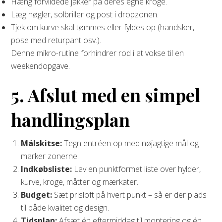
Hæng forvildede jakker på deres egne kroge.
Læg nøgler, solbriller og post i dropzonen.
Tjek om kurve skal tømmes eller fyldes op (handsker,
pose med returpant osv.).
Denne mikro-rutine forhindrer rod i at vokse til en
weekendopgave.
5. Afslut med en simpel
handlingsplan
Målskitse:
Tegn entréen op med nøjagtige mål og
marker zonerne.
Indkøbsliste:
Lav en punktformet liste over hylder,
kurve, kroge, måtter og mærkater.
Budget:
Sæt prisloft på hvert punkt – så er der plads
til både kvalitet og design.
Tidsplan:
Afsæt én eftermiddag til montering og én