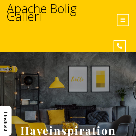
Apache Bolig
Galleri
→
Indhold
Haveinspiration