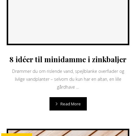
8 idéer til minidamme i zinkbaljer
Drømmer du om rislende vand, spejlblanke overflader og
livlige vandplanter – selvom du kun har en altan, en lille
gårdhave ...
Read More