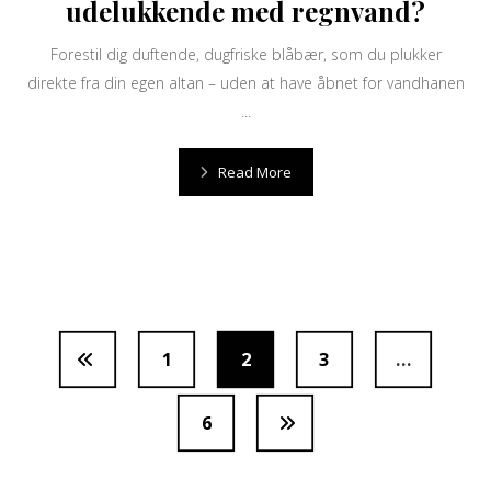
udelukkende med regnvand?
Forestil dig duftende, dugfriske blåbær, som du plukker
direkte fra din egen altan – uden at have åbnet for vandhanen
...
Read More
1
2
3
…
6