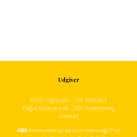
Udgiver
BGGD Digital ApS – CVR: 34482853
Dalgas Boulevard 48 – 2000 Frederiksberg
Danmark
OBS:
Henvendelse på adressen ikke muligt. Post