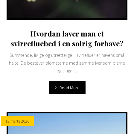
Hvordan laver man et
svirrefluebed i en solrig forhave?
Summende, livlige og utrættelige – svirrefluer er havens små
helte. De bestøver blomsterne med samme iver som bierne
og sluger ...
Read More
12 marts 2026