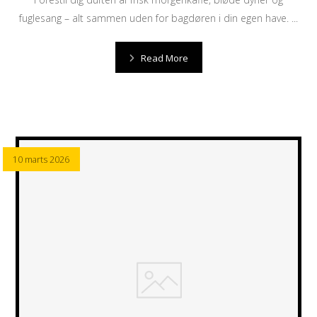
fuglesang – alt sammen uden for bagdøren i din egen have. ...
Read More
10 marts 2026