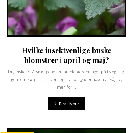
Hvilke insektvenlige buske
blomstrer i april og maj?
Dugfriske forårs­morgenener, humlebidronninger på træg flugt
gennem kølig luft – i april og maj begynder haven at vågne,
men for ...
Read More