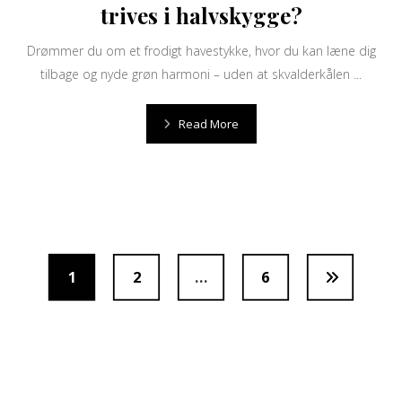
trives i halvskygge?
Drømmer du om et frodigt havestykke, hvor du kan læne dig
tilbage og nyde grøn harmoni – uden at skvalderkålen ...
Read More
1
2
…
6