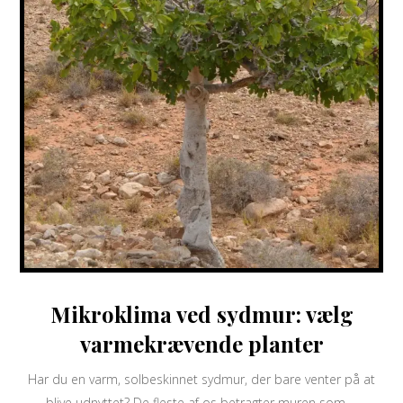
Mikroklima ved sydmur: vælg
varmekrævende planter
Har du en varm, solbeskinnet sydmur, der bare venter på at
blive udnyttet? De fleste af os betragter muren som ...