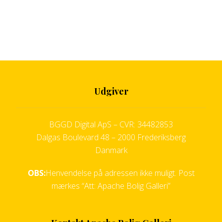
Udgiver
BGGD Digital ApS – CVR: 34482853
Dalgas Boulevard 48 – 2000 Frederiksberg
Danmark
OBS:
Henvendelse på adressen ikke muligt. Post
mærkes “Att: Apache Bolig Galleri”