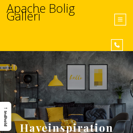
Apache Bolig
Galleri
→
Indhold
Haveinspiration