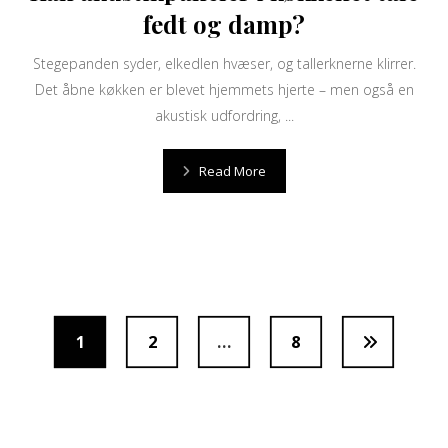
fedt og damp?
Stegepanden syder, elkedlen hvæser, og tallerknerne klirrer.
Det åbne køkken er blevet hjemmets hjerte – men også en
akustisk udfordring, ...
Read More
1
2
…
8