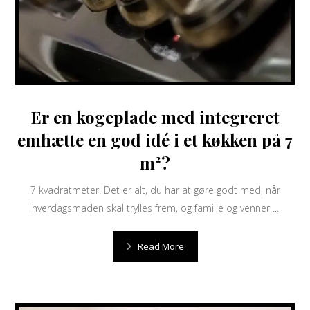
Er en kogeplade med integreret
emhætte en god idé i et køkken på 7
m²?
7 kvadratmeter. Det er alt, du har at gøre godt med, når
hverdagsmaden skal trylles frem, og familie og venner ...
Read More