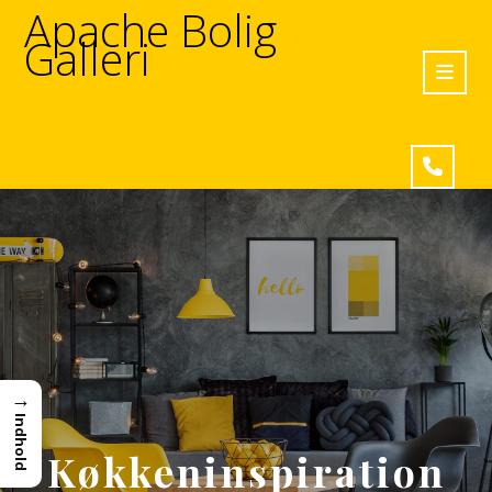
Apache Bolig
Galleri
→
Indhold
Køkkeninspiration