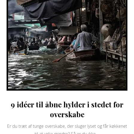
9 idéer til åbne hylder i stedet for
overskabe
Er du træt af tunge overskabe, der sluger lyset og får køkkenet
til at virke mindre? Så er du ikke ...