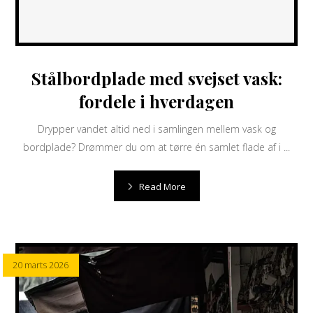
Stålbordplade med svejset vask:
fordele i hverdagen
Drypper vandet altid ned i samlingen mellem vask og
bordplade? Drømmer du om at tørre én samlet flade af i ...
Read More
20 marts 2026