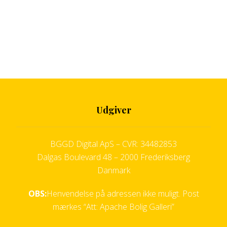
Udgiver
BGGD Digital ApS – CVR: 34482853
Dalgas Boulevard 48 – 2000 Frederiksberg
Danmark
OBS:
Henvendelse på adressen ikke muligt. Post
mærkes “Att: Apache Bolig Galleri”