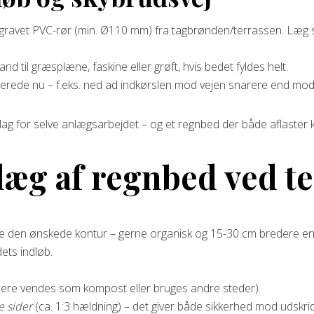
dgravet PVC-rør (min. Ø110 mm) fra tagbrønden/terrassen. Læg s
nd til græsplæne, faskine eller grøft, hvis bedet fyldes helt.
llerede nu – f.eks. ned ad indkørslen mod vejen snarere end m
lag for selve anlægsarbejdet – og et regnbed der både aflaster k
læg af regnbed ved t
egne den ønskede kontur – gerne organisk og 15-30 cm bredere en
dets indløb.
enere vendes som kompost eller bruges andre steder).
e sider
(ca. 1:3 hældning) – det giver både sikkerhed mod udskridn