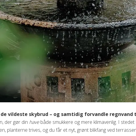
de vildeste skybrud – og samtidig forvandle regnvand ti
n, der gør din
have
både smukkere og mere klimavenlig. I stedet f
n, planterne trives, og du får et nyt, grønt blikfang ved terrassen