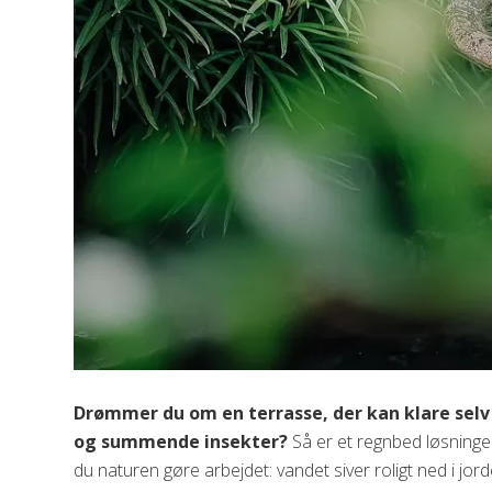
Drømmer du om en terrasse, der kan klare selv 
og summende insekter?
Så er et regnbed løsninge
du naturen gøre arbejdet: vandet siver roligt ned i jorde