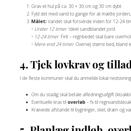
Grav et hul på ca. 30 × 30 cm og 30 cm dybt.
Fyld det med vand to gange for at mætte jorden,
Målet:
Vandet skal forsvinde inden for 12-24 ti
•
Under 12 timer
: Ideel sandblandet jord.
•
12-24 timer
: Fint – regnbedet skal bare overho
•
Mere end 24 timer
: Overvej større bed, bland 
4. Tjek lovkrav og tilla
I de fleste kommuner skal du anmelde lokal nedsivning
Om du stadig skal betale afledningsafgift (kloakbi
Eventuelle krav til
overløb
– fx til regnvandskloak
Krævede afstande til bygninger, skel, dræn og va
5. Planlæg indløb, ove