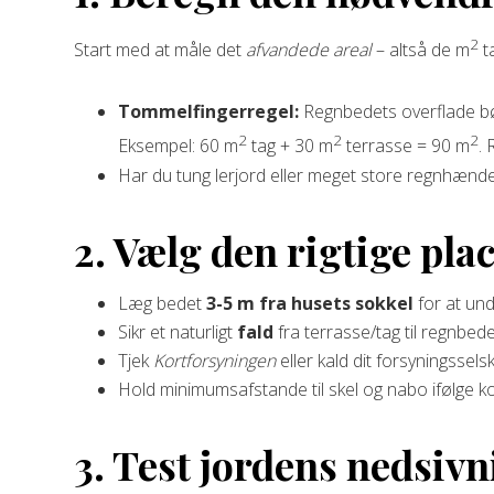
2
Start med at måle det
afvandede areal
– altså de m
t
Tommelfingerregel:
Regnbedets overflade bø
2
2
2
Eksempel: 60 m
tag + 30 m
terrasse = 90 m
.
Har du tung lerjord eller meget store regnhænde
2. Vælg den rigtige pla
Læg bedet
3-5 m fra husets sokkel
for at un
Sikr et naturligt
fald
fra terrasse/tag til regnbed
Tjek
Kortforsyningen
eller kald dit forsyningssels
Hold minimumsafstande til skel og nabo ifølge ko
3. Test jordens nedsiv