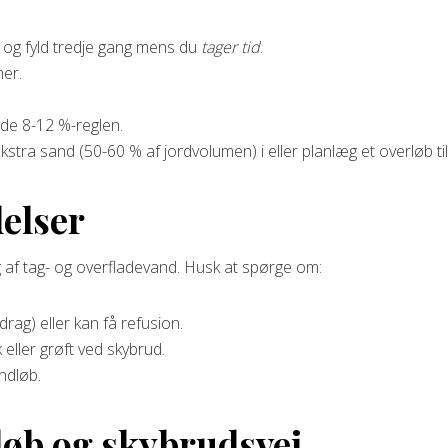
 og fyld tredje gang mens du
tager tid
.
mer.
lde 8-12 %-reglen.
ekstra sand (50-60 % af jordvolumen) i eller planlæg et overløb ti
delser
 af tag- og overfladevand. Husk at spørge om:
drag) eller kan få refusion.
 eller grøft ved skybrud.
ndløb.
rløb og skybrudsvej