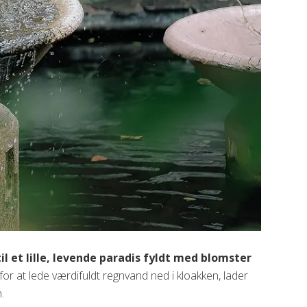
l et lille, levende paradis fyldt med blomster
or at lede værdifuldt regnvand ned i kloakken, lader
.