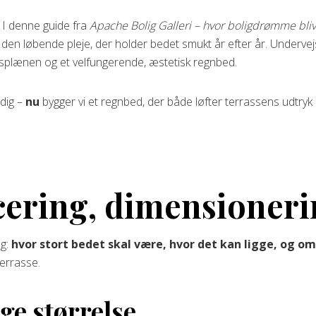
? I denne guide fra
Apache Bolig Galleri – hvor boligdrømme bliv
l den løbende pleje, der holder bedet smukt år efter år. Undervej
ræsplænen og et velfungerende, æstetisk regnbed.
 dig –
nu
bygger vi et regnbed, der både løfter terrassens udtry
cering, dimensioner
ng:
hvor stort bedet skal være, hvor det kan ligge, og o
errasse.
ge størrelse