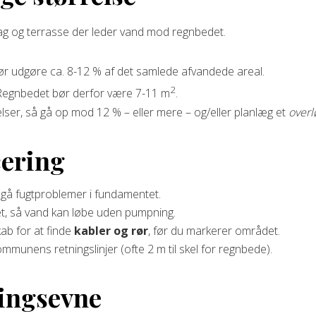
ag og terrasse der leder vand mod regnbedet.
r udgøre ca. 8-12 % af det samlede afvandede areal.
2
 Regnbedet bør derfor være 7-11 m
.
lser, så gå op mod 12 % – eller mere – og/eller planlæg et
overl
cering
dgå fugtproblemer i fundamentet.
et, så vand kan løbe uden pumpning.
kab for at finde
kabler og rør
, før du markerer området.
mmunens retningslinjer (ofte 2 m til skel for regnbede).
ningsevne