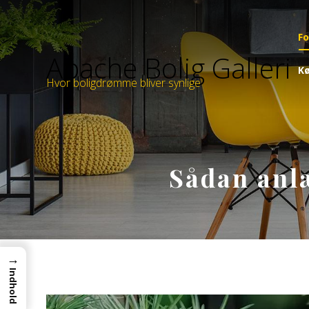
Fo
Apache Bolig Galleri
Kø
Hvor boligdrømme bliver synlige
Sådan anl
→
Indhold