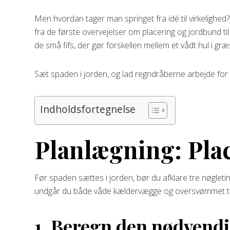
Men hvordan tager man springet fra idé til virkelighed
fra de første overvejelser om placering og jordbund ti
de små fifs, der gør forskellen mellem et vådt hul i g
Sæt spaden i jorden, og lad regndråberne arbejde for
Indholdsfortegnelse
Planlægning: Pla
Før spaden sættes i jorden, bør du afklare tre nøgleti
undgår du både våde kældervægge og oversvømmet t
1. Beregn den nødvendi