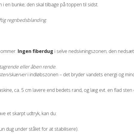
 en bunke; den skal tilbage på toppen til sidst.
ftig regnbedsblanding
:
e lommer.
Ingen fiberdug
i selve nedsivningszonen; den nedsætte
 tagrende eller åben rende
.
sten/skærver
i indløbszonen – det bryder vandets energi og min
skine, ca. 5 cm lavere end bedets rand, og læg evt. en flad sten
e et skarpt udtryk, kan du:
n dug under stålet for at stabilisere).