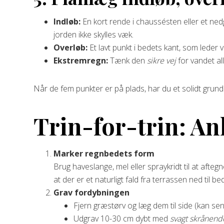
Indløb:
En kort rende i chaussésten eller et ne
jorden ikke skylles væk.
Overløb:
Et lavt punkt i bedets kant, som leder va
Ekstremregn:
Tænk den
sikre vej
for vandet a
Når de fem punkter er på plads, har du et solidt grund
Trin-for-trin: An
Marker regnbedets form
Brug haveslange, mel eller spraykridt til at aft
at der er et naturligt fald fra terrassen ned til be
Grav fordybningen
Fjern græstørv og læg dem til side (kan s
Udgrav 10-30 cm dybt med
svagt skrånend