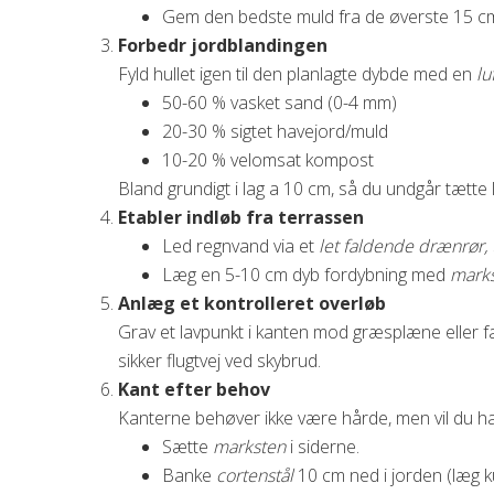
Gem den bedste muld fra de øverste 15 cm i
Forbedr jordblandingen
Fyld hullet igen til den planlagte dybde med en
lu
50-60 % vasket sand (0-4 mm)
20-30 % sigtet havejord/muld
10-20 % velomsat kompost
Bland grundigt i lag a 10 cm, så du undgår tætt
Etabler indløb fra terrassen
Led regnvand via et
let faldende drænrør,
Læg en 5-10 cm dyb fordybning med
mark
Anlæg et kontrolleret overløb
Grav et lavpunkt i kanten mod græsplæne eller fa
sikker flugtvej ved skybrud.
Kant efter behov
Kanterne behøver ikke være hårde, men vil du hav
Sætte
marksten
i siderne.
Banke
cortenstål
10 cm ned i jorden (læg ku