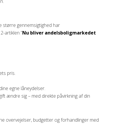
n.
be større gennemsigtighed har
-artiklen ”
Nu bliver andelsboligmarkedet
ts pris.
dine egne låneydelser.
ft ændre sig – med direkte påvirkning af din
dine overvejelser, budgetter og forhandlinger med