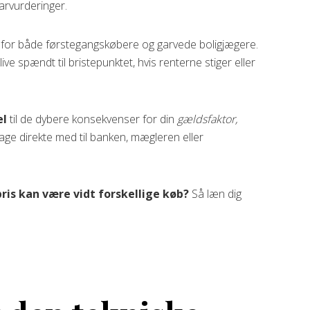
arvurderinger.
r for både førstegangskøbere og garvede boligjægere.
e spændt til bristepunktet, hvis renterne stiger eller
el
til de dybere konsekvenser for din
gældsfaktor,
tage direkte med til banken, mægleren eller
ris kan være vidt forskellige køb?
Så læn dig