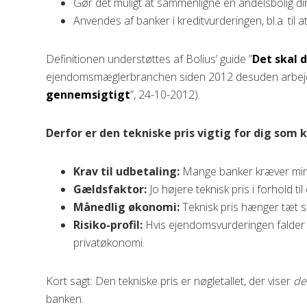
Gør det muligt at sammenligne en andelsbolig dire
Anvendes af banker i kreditvurderingen, bl.a. til
Definitionen understøttes af Bolius’ guide ”
Det skal 
ejendomsmæglerbranchen siden 2012 desuden arbejdet me
gennemsigtigt
”, 24-10-2012).
Derfor er den tekniske pris vigtig for dig som 
Krav til udbetaling:
Mange banker kræver min. 5
Gældsfaktor:
Jo højere teknisk pris i forhold ti
Månedlig økonomi:
Teknisk pris hænger tæt s
Risiko-profil:
Hvis ejendomsvurderingen falder el
privatøkonomi.
Kort sagt: Den tekniske pris er nøgletallet, der viser
de
banken.