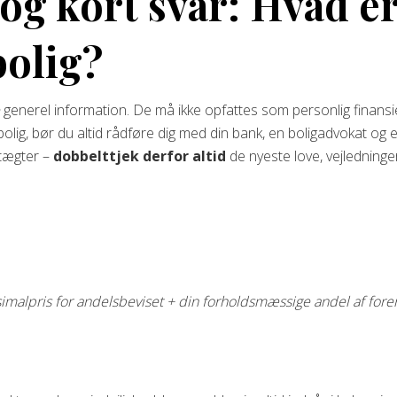
 og kort svar: Hvad e
bolig?
e
generel information. De må ikke opfattes som personlig finansiel
olig, bør du altid rådføre dig med din bank, en boligadvokat og ev
dtægter –
dobbelttjek derfor altid
de nyeste love, vejledning
imalpris for andelsbeviset + din forholdsmæssige andel af for