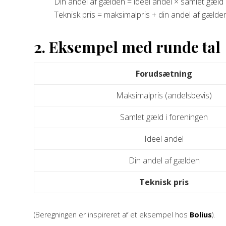
Din andel af gælden = ideel andel × samlet gæld
Teknisk pris = maksimalpris + din andel af gælde
2. Eksempel med runde tal
Forudsætning
Maksimalpris (andelsbevis)
Samlet gæld i foreningen
Ideel andel
Din andel af gælden
Teknisk pris
(Beregningen er inspireret af et eksempel hos
Bolius
).