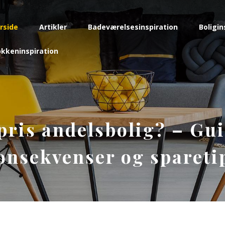
rside
Artikler
Badeværelsesinspiration
Boligin
kkeninspiration
pris andelsbolig? – Gui
onsekvenser og spareti