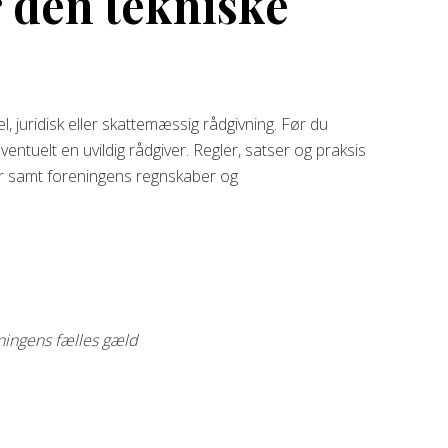
r den tekniske
, juridisk eller skattemæssig rådgivning. Før du
entuelt en uvildig rådgiver. Regler, satser og praksis
er samt foreningens regnskaber og
eningens fælles gæld