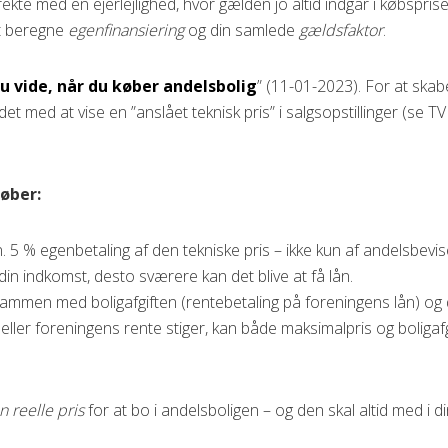
kte med en ejerlejlighed, hvor gælden jo altid indgår i købsprise
 at beregne
egenfinansiering
og din samlede
gældsfaktor
.
du vide, når du køber andelsbolig
” (11-01-2023). For at ska
d at vise en ”anslået teknisk pris” i salgsopstillinger (se TV 2
køber:
 % egenbetaling af den tekniske pris – ikke kun af andelsbevise
l din indkomst, desto sværere kan det blive at få lån.
ammen med boligafgiften (rentebetaling på foreningens lån) og 
ler foreningens rente stiger, kan både maksimalpris og boligafgi
n reelle pris
for at bo i andelsboligen – og den skal altid med i 