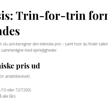
is: Trin-for-trin fo
ndes
an
du selv
beregner den tekniske pris – samt hvor du finder tallen
at sammenligne med ejerlejligheder.
iske pris ud
or andelsbeviset).
 1/10 eller 72/7200).
 alle lån).