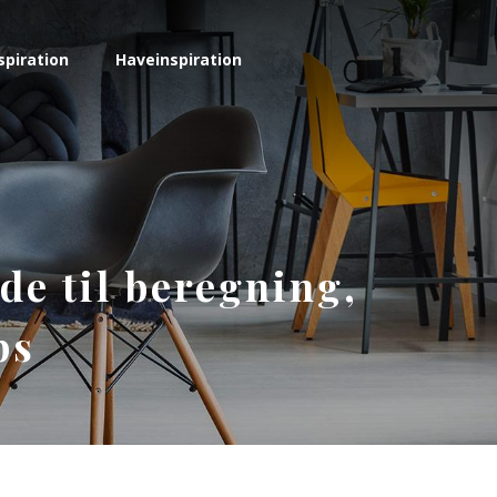
spiration
Haveinspiration
de til beregning,
ps