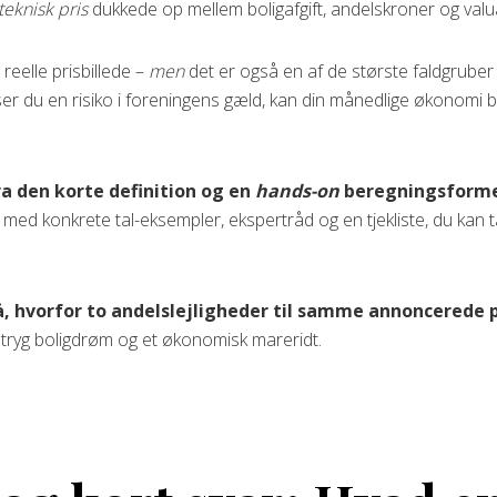
teknisk pris
dukkede op mellem boligafgift, andelskroner og valu
reelle prisbillede –
men
det er også en af de største faldgrube
r du en risiko i foreningens gæld, kan din månedlige økonomi bliv
ra den korte definition og en
hands-on
beregningsform
i med konkrete tal-eksempler, ekspertråd og en tjekliste, du kan 
å, hvorfor to andelslejligheder til samme annon­cerede p
 tryg boligdrøm og et økonomisk mareridt.